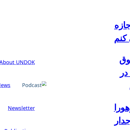
ازه
این بخش از صفحه اینترنتی ما ف
 کنم
انگلیسی است
وق
About UNDOK
در
News
ورا
Newsletter
جدار