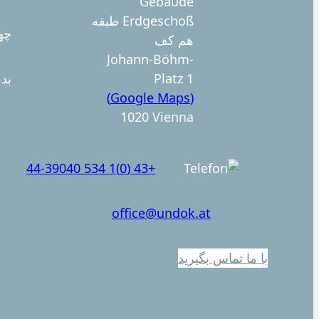
Gebäude
Erdgeschoß طبقه
چها
هم کف
Johann-Böhm-
Platz 1
بد
(Google Maps)
1020 Vienna
+43 (0)1 534 44-39040
office@undok.at
با ما تماس بگیرید