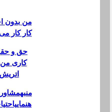
من بدون اج
کار کار می
حق و حق
کاری من 
اتریش
منبهمشاوره
هنماییاحتیا