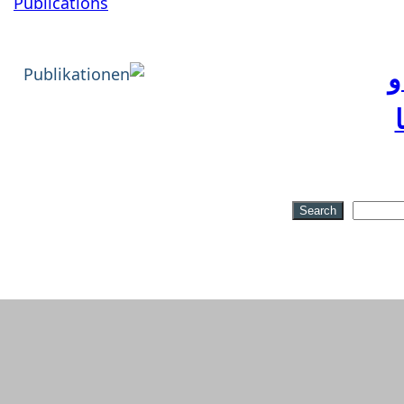
Publications
و
Search