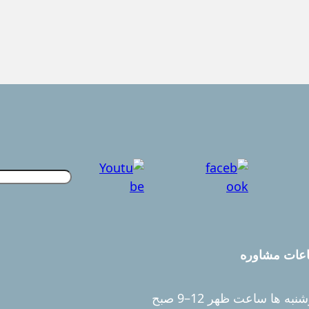
S
u
c
h
e
عات مشاوره
n
نبه ها ساعت ظهر 12–9 صبح