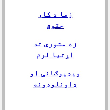
زما د کار
حقوق
زه مشورې ته
اړتیا لرم
ویډیوګانې او
ډاونلوډونه