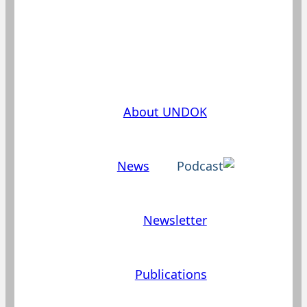
دغه برخه د وېبپاڼې يوازې په
آلماني يا انګلیسي ژبو کې موجوده
ده
About UNDOK
News
Newsletter
Publications