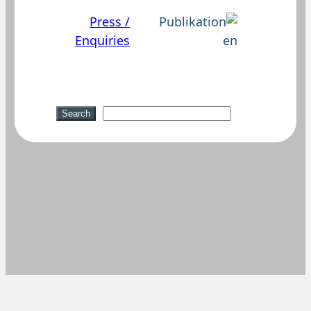
Press /
Enquiries
Suchen
Search