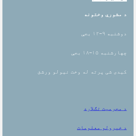
د مشورې وختونه
دوشنبه ۹–۱۲ بجې
چهارشنبه ۱۵–۱۸ بجې
کیدی شی پرته له وخت نیولو ورشئ
د محرمیت تګلاره
د خپرولو معلومات