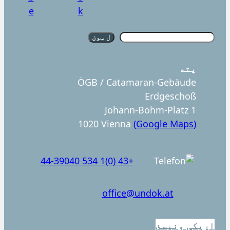
S
ل
ټون
u
c
پته
h
ÖGB / Catamaran-Gebäude
e
Erdgeschoß
n
Johann-Böhm-Platz 1
1020 Vienna
(Google Maps)
+43 (0)1 534 44-39040
office@undok.at
اړیکې ونیسئ