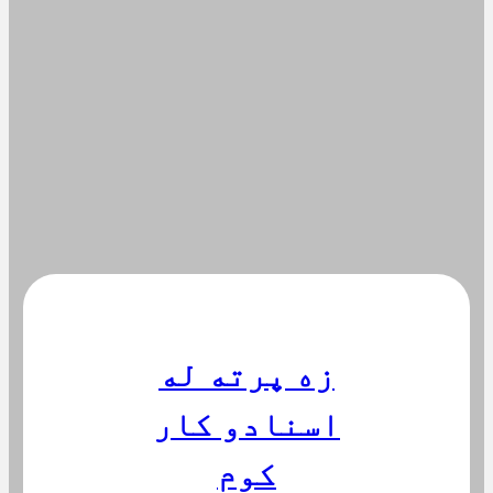
زه پرته له
اسنادو کار
کوم