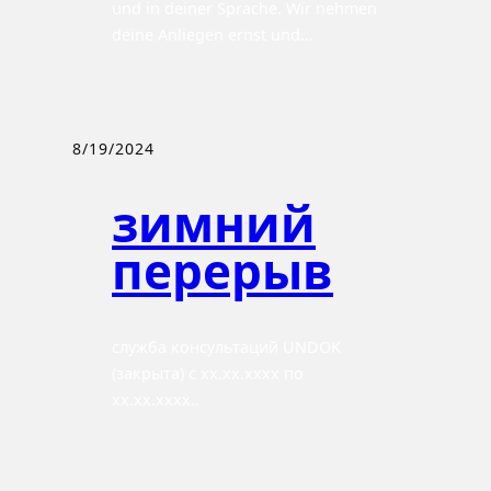
und in deiner Sprache. Wir nehmen
deine Anliegen ernst und…
8/19/2024
зимний
перерыв
служба консультаций UNDOK
(закрыта) с xx.xx.xxxx по
xx.xx.xxxx..