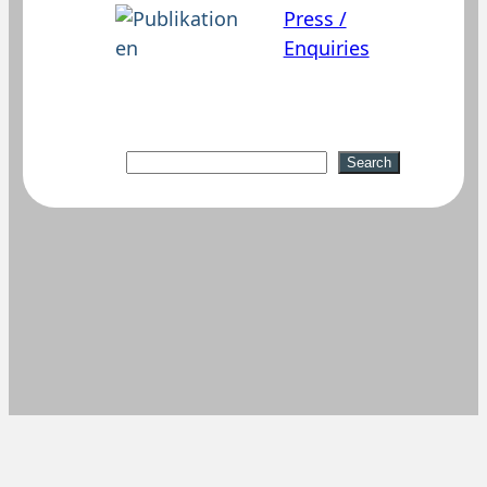
Press /
Enquiries
Suchen
Search