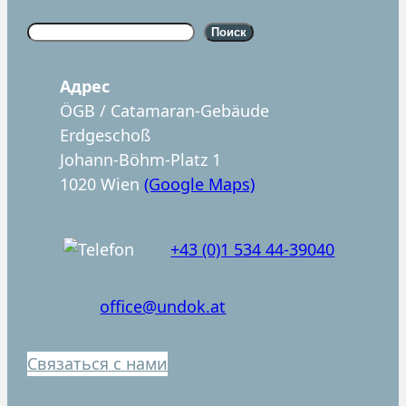
S
Поиск
u
c
Aдрес
h
ÖGB / Catamaran-Gebäude
e
Erdgeschoß
n
Johann-Böhm-Platz 1
1020 Wien
(Google Maps)
+43 (0)1 534 44-39040
office@undok.at
Связаться с нами