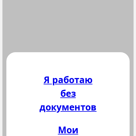
Я работаю
без
документов
Мои