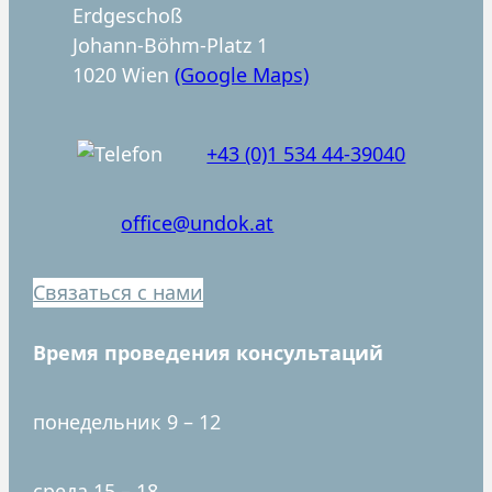
e
Erdgeschoß
n
Johann-Böhm-Platz 1
1020 Wien
(Google Maps)
+43 (0)1 534 44-39040
office@undok.at
Связаться с нами
Время проведения консультаций
понедельник 9 – 12
среда 15 – 18