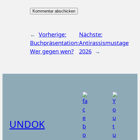
←
Vorherige:
Nächste:
Buchpräsentation:
Antirassismustage
Wer gegen wen?
2026
→
UNDOK