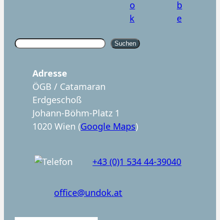
S
Suchen
u
c
Adresse
h
ÖGB / Catamaran
e
Erdgeschoß
n
Johann-Böhm-Platz 1
1020 Wien (
Google Maps
)
+43 (0)1 534 44-39040
office@undok.at