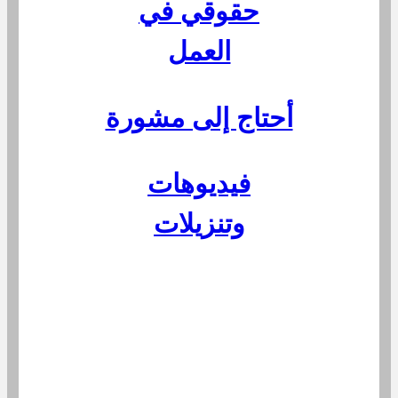
حقوقي في
العمل
أحتاج إلى مشورة
فيديوهات
وتنزيلات
ﻻﯾﺘﺎحھﺬااﻟﺠﺰءﻣﻦاﻟﻤﻮﻗﻊاﻹﻟﻜﺘﺮوﻧﻲإﻻﺑﺎﻟﻠﻐﺘﯿﻦاﻷ
ﻟﻤﺎﻧﯿﺔواﻹﻧﺠﻠﯿﺰﯾﺔ