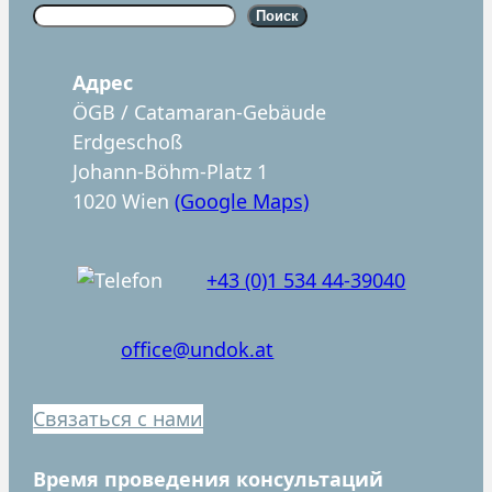
S
Поиск
u
c
Aдрес
h
ÖGB / Catamaran-Gebäude
e
Erdgeschoß
n
Johann-Böhm-Platz 1
1020 Wien
(Google Maps)
+43 (0)1 534 44-39040
office@undok.at
Связаться с нами
Время проведения консультаций