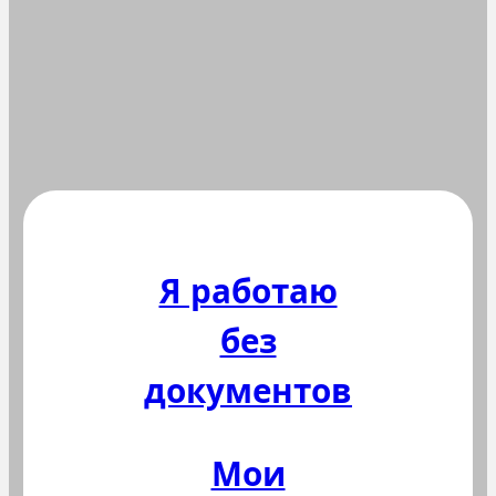
Я работаю
без
документов
Мои