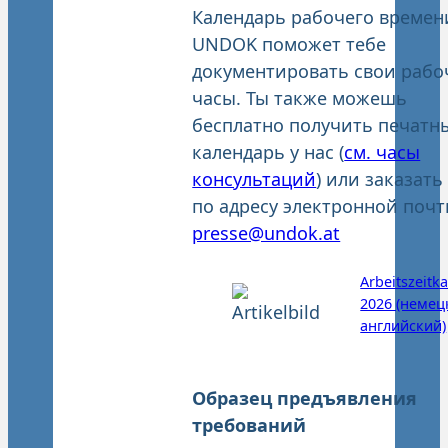
Календарь рабочего времен
UNDOK поможет тебе
документировать свои рабо
часы. Ты также можешь
бесплатно получить печатн
календарь у нас (
см. часы
консультаций
) или заказать
по адресу электронной почт
presse@undok.at
Arbeitszeitk
2026 (немец
английский)
Образец предъявления
требований