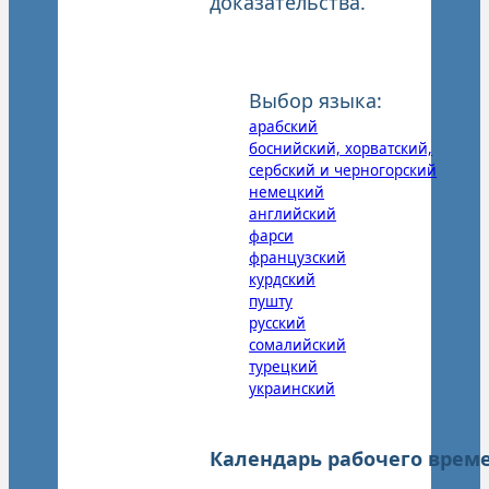
доказательства.
Выбор языка:
арабский
боснийский, хорватский,
сербский и черногорский
немецкий
английский
фарси
французский
курдский
пушту
русский
сомалийский
турецкий
украинский
Календарь рабочего врем