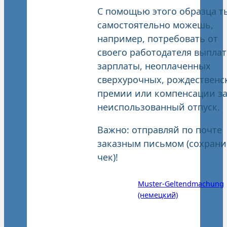
С помощью этого образца т
самостоятельно можешь,
например, потребовать от
своего работодателя выпла
зарплаты, неоплаченных
сверхурочных, рождественс
премии или компенсации з
неиспользованный отпуск.
Важно: отправляй по почте
заказным письмом (сохрани
чек)!
Muster-Geltendmachung
(немецкий)