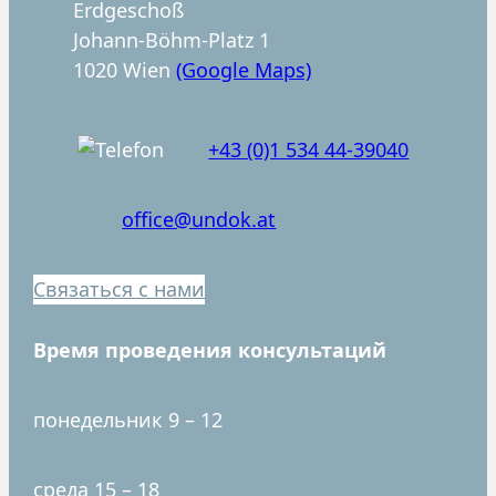
e
Erdgeschoß
n
Johann-Böhm-Platz 1
1020 Wien
(Google Maps)
+43 (0)1 534 44-39040
office@undok.at
Связаться с нами
Время проведения консультаций
понедельник 9 – 12
среда 15 – 18