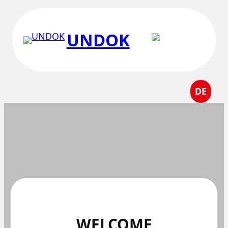
Перейти
к
UNDOK
содержимому
DE
WELCOME